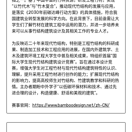
措之一。基于中国丰富的竹林资源，研发工程竹材，实现
“以竹代木”与“竹木复合”，推动现代竹结构的发展与应用，
是落实《2030年前碳达峰行动方案》的具体措施，符合我
国建筑业转型发展的科学方向。在此背景下，目前亟需让大
学生们了解竹材在建筑工程中运用的潜力，并进一步培养未
来可以从事竹结构建筑设计及其相关工作的专业人才。
为反映近二十年来现代竹结构，特别是工程竹结构的科研成
果、制造加工技术和工程应用的进展，在国内外建筑学、土
木及建筑环境工程大学生中普及相关成果，特组织首届“国
际大学生现代竹结构建筑设计竞赛”。旨在通过本设计竞
赛，增强大学生对工程竹材与现代竹结构建筑特性的认识、
理解，提升采用工程竹材进行创作的能力；扩展现代竹结构
的影响力，提高高校师生对竹结构、竹建筑教学和科研的热
情。主办者期盼中外学子“以低碳环保材料和技术、通过先
进合理的设计，构造健康、舒适和美观的建筑”。
赛事官网：
https://www.bamboodesign.net/zh-CN/