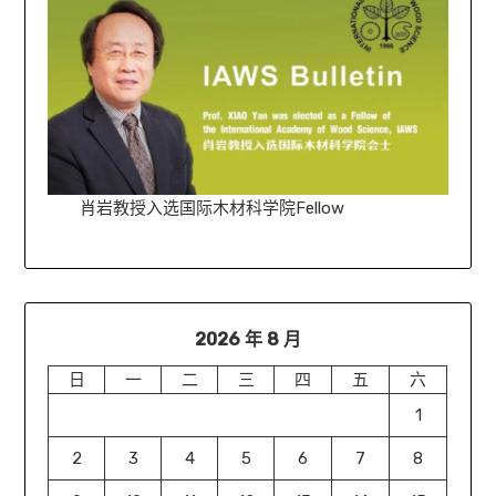
肖岩教授入选国际木材科学院Fellow
2026 年 8 月
日
一
二
三
四
五
六
1
2
3
4
5
6
7
8