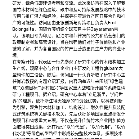
研发、绿色低碳建设考察和交流。此次来访旨在深入了解我
国竹木材料在绿色建筑、碳中和及可持续发展战略中的技术
应用与推广潜力和经验，并探寻在亚洲竹产区开展合作和推
广的可能性。访问团由亚银创新与对策项目负责人Emil
Bolongaita，国际竹藤组织全球项目主任Jayaraman带
队。该项目专为印尼、尼泊尔和菲律宾的公共和私营部门的
政策制定者和高管设计，旨在增强他们对竹子价值链和产业
链的了解，并为各自国家的竹产业营造更具生产力的商业环
境。
在考察开始，代表团一行先参观了研究中心的竹木结构加工
生产线，观摩中心与合作企业自主研发的工程竹glubam大
型构件加工设备。随后，访问团一行认真听取了研究中心主
任肖岩教授的专题介绍汇报，内容涵盖近年来围绕“绿色建
筑”“双碳目标”“乡村振兴”等国家重大战略所开展的系统性科
研与工程项目。据介绍，研究中心本着“立足浙里，学问世
界”的理念，依托浙江得天独厚的竹资源优势，以科技创新
为引擎，聚焦竹木材料加工、结构设计、耐久性提升及装配
式建筑系统等关键技术攻关，先后获批多项国家重点研发计
划项目和省级重大专项，不仅在提升传统竹木产业附加值方
面取得突出成果，还在推动“以竹代塑”，“以竹代钢”，“以竹
代水泥”等绿色转型路径中形成较完整技术体系，多项技术