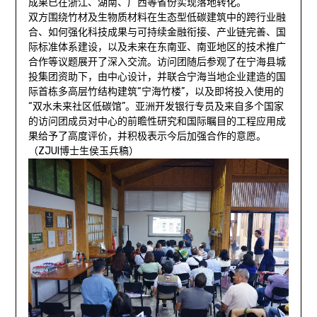
成果已在浙江、湖南、广西等省份实现落地转化。
双方围绕竹材及生物质材料在生态型低碳建筑中的跨行业融
合、如何强化科技成果与可持续金融衔接、产业链完善、国
际标准体系建设，以及未来在东南亚、南亚地区的技术推广
合作等议题展开了深入交流。访问团随后参观了在宁海县城
投集团资助下，由中心设计，并联合宁海当地企业建造的国
际首栋多高层竹结构建筑“宁海竹楼”，以及即将投入使用的
“双水未来社区低碳馆”。亚洲开发银行专员及来自多个国家
的访问团成员对中心的前瞻性研究和国际瞩目的工程应用成
果给予了高度评价，并积极表示今后加强合作的意愿。
（ZJUI博士生侯玉兵稿）