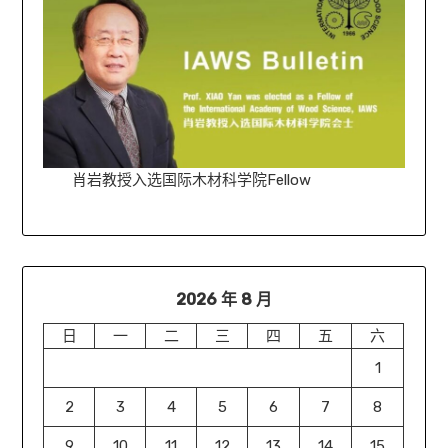
肖岩教授入选国际木材科学院Fellow
2026 年 8 月
日
一
二
三
四
五
六
1
2
3
4
5
6
7
8
9
10
11
12
13
14
15