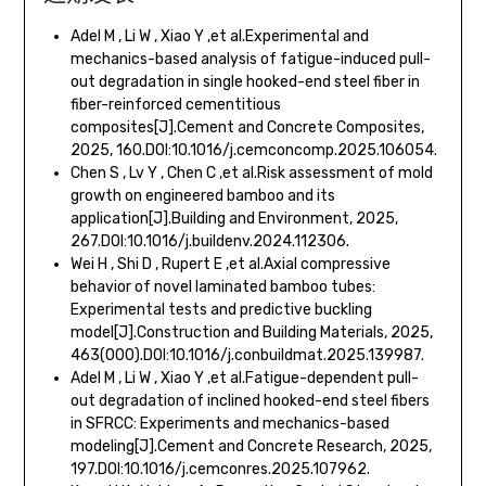
Adel M , Li W , Xiao Y ,et al.Experimental and
mechanics-based analysis of fatigue-induced pull-
out degradation in single hooked-end steel fiber in
fiber-reinforced cementitious
composites[J].Cement and Concrete Composites,
2025, 160.DOI:10.1016/j.cemconcomp.2025.106054.
Chen S , Lv Y , Chen C ,et al.Risk assessment of mold
growth on engineered bamboo and its
application[J].Building and Environment, 2025,
267.DOI:10.1016/j.buildenv.2024.112306.
Wei H , Shi D , Rupert E ,et al.Axial compressive
behavior of novel laminated bamboo tubes:
Experimental tests and predictive buckling
model[J].Construction and Building Materials, 2025,
463(000).DOI:10.1016/j.conbuildmat.2025.139987.
Adel M , Li W , Xiao Y ,et al.Fatigue-dependent pull-
out degradation of inclined hooked-end steel fibers
in SFRCC: Experiments and mechanics-based
modeling[J].Cement and Concrete Research, 2025,
197.DOI:10.1016/j.cemconres.2025.107962.