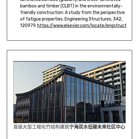
bamboo and timber (CLBT) in the environmentally-
friendly construction: A study from the perspective
of fatigue properties. Engineering Structures, 342,
120979.
https://www.elsevier.com/locate/engstruct
首座大型工程化竹结构建筑
宁海双水低碳未来社区中心