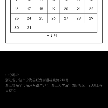
16
17
18
19
20
21
22
23
24
25
26
27
28
29
30
31
« 3 月
中心地址
浙江省宁波市宁海县跃龙街道福泉路210号
浙江省海宁市海州东路718号，浙江大学海宁国际校区，ZJUI工程
大楼1C