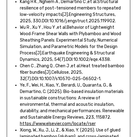
Kang H K , Nghiem A , Demartino C ,et al.Structural
resilience of post-tensioned members to repeated
low-velocity impacts[J].Engineering Structures,
2025, 330.DOI:10.1016/j.engstruct.2025.119902.
Wu R , Xu Y , Hou Y ,et al.Behavior of Lightweight
Wood‐Frame Shear Walls with Plybamboo and Wood
Sheathing Panels: Experimental Study, Numerical
Simulation, and Parametric Models for the Design
Process[J].Earthquake Engineering & Structural
Dynamics, 2025, 54(7).DOI:10.1002/eqe.4338.
Chen C , Zhang Q , Chen J ,et al.Heat treated bamboo
fiber bundles[J].Cellulose, 2025,
32(7).DOI:10.1007/s10570-025-06502-1.
Ye, F., Wei, H., Xiao, Y., Berardi, U., Quaranta, G., &
Demartino, C. (2025). Bio-based insulation materials
in sustainable constructions: A review of
environmental, thermal and acoustic insulation,
durability, and mechanical performances. Renewable
and Sustainable Energy Reviews, 223, 115872.
https://www.elsevier.com/locate/rser
Xiong, W., Xu, J., Li, Z., & Xiao, Y. (2025). Use of glued
laminated bamboo (glubam), and cross-laminated