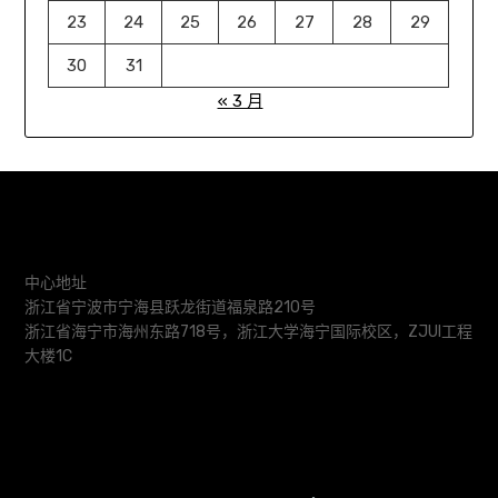
23
24
25
26
27
28
29
30
31
« 3 月
中心地址
浙江省宁波市宁海县跃龙街道福泉路210号
浙江省海宁市海州东路718号，浙江大学海宁国际校区，ZJUI工程
大楼1C