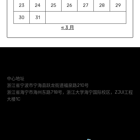
23
24
25
26
27
28
29
30
31
« 3 月
中心地址
浙江省宁波市宁海县跃龙街道福泉路210号
浙江省海宁市海州东路718号，浙江大学海宁国际校区，ZJUI工程
大楼1C