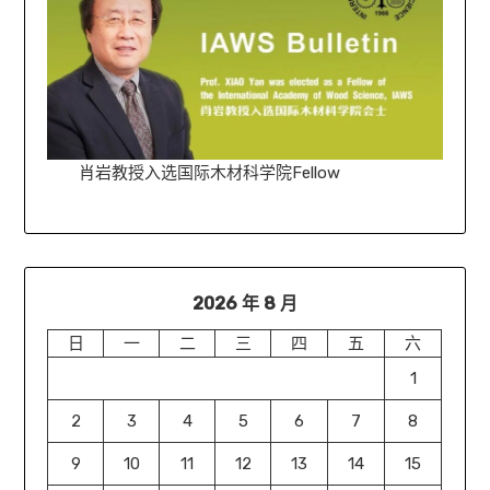
肖岩教授入选国际木材科学院Fellow
2026 年 8 月
日
一
二
三
四
五
六
1
2
3
4
5
6
7
8
9
10
11
12
13
14
15