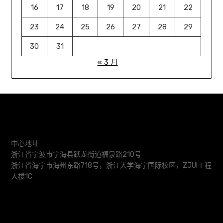
16
17
18
19
20
21
22
23
24
25
26
27
28
29
30
31
« 3 月
中心地址
浙江省宁波市宁海县跃龙街道福泉路210号
浙江省海宁市海州东路718号，浙江大学海宁国际校区，ZJUI工程
大楼1C