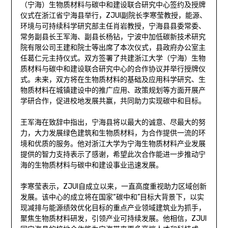
（宁海）生物质材料与碳中和建设联合研究中心签约及授牌
仪式在浙江省宁海县举行，ZJUI副院长李寒莹教授，能源、
环境与可持续科学研究部主任肖岩教授，宁海县县委常委、
常务副县长王军海、副县长杨钻，宁波中加低碳新技术研究
院有限公司王建和院士等出席了本次仪式，县政府办公室主
任葛仁元主持仪式。双方签署了共建浙江大学（宁海）生物
质材料与碳中和建设联合研究中心的合作协议并举行授牌仪
式。未来，双方将在生物质材料的基础及应用科学研究、生
物质材料在城镇建设中的推广应用、政策规划等方面开展产
学研合作，促进校地发展共赢，共同助力实现碳中和目标。
王军海在致辞中指出，宁海县将以最大的诚意、尽最大的努
力，大力发展绿色建筑和生物质材料，为合作提供一流的环
境和优质的服务。他对浙江大学为宁海生物质材料产业发展
提供的智力支持表示了感谢，希望此次合作能进一步推动宁
海的生物质材料与碳中和建设事业迅速发展。
李寒莹表示，ZJUI自成立以来，一直高度重视助力区域创新
发展。该中心的成立将在国家“碳中和”目标大背景下，以实
现减排与能源绩效优化目标的重点产业领域建筑业为抓手，
聚焦生物质材料研发，引领产业可持续发展。他相信，ZJUI